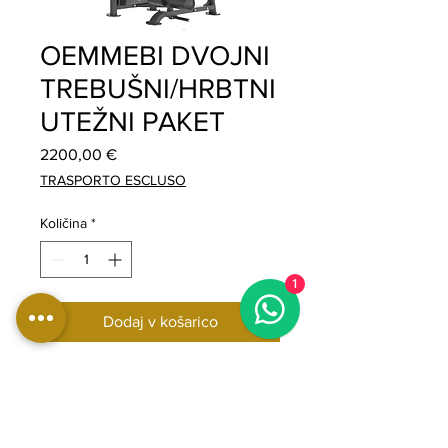
OEMMEBI DVOJNI
TREBUŠNI/HRBTNI
UTEŽNI PAKET
Price
2200,00 €
TRASPORTO ESCLUSO
Količina
*
1
Dodaj v košarico
Oemmebi dvojna trebušna hrbtna
opora z utežmi za trening trebuha
in hrbta v telovadnici