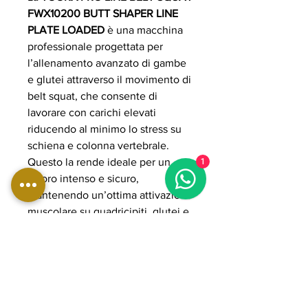
FWX10200 BUTT SHAPER LINE
PLATE LOADED
è una macchina
professionale progettata per
l’allenamento avanzato di gambe
e glutei attraverso il movimento di
belt squat, che consente di
lavorare con carichi elevati
riducendo al minimo lo stress su
schiena e colonna vertebrale.
Questo la rende ideale per un
1
lavoro intenso e sicuro,
mantenendo un’ottima attivazione
muscolare su quadricipiti, glutei e
posteriori della coscia. Il sistema
plate loaded permette una
regolazione precisa del carico,
adattandosi a ogni livello di
preparazione atletica. La struttura