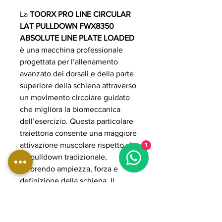
La
TOORX PRO LINE CIRCULAR
LAT PULLDOWN FWX8350
ABSOLUTE LINE PLATE LOADED
è una macchina professionale
progettata per l’allenamento
avanzato dei dorsali e della parte
superiore della schiena attraverso
un movimento circolare guidato
che migliora la biomeccanica
dell’esercizio. Questa particolare
traiettoria consente una maggiore
attivazione muscolare rispetto al
1
lat pulldown tradizionale,
favorendo ampiezza, forza e
definizione della schiena. Il
sistema plate loaded permette di
regolare il carico in modo preciso
e progressivo, adattandosi a ogni