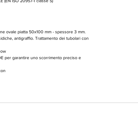
(EN ISO 20957-1 classe S)
zione ovale piatta 50x100 mm - spessore 3 mm.
idiche, antigraffio. Trattamento dei tubolari con
 row
E per garantire uno scorrimento preciso e
con