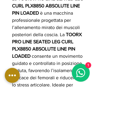
CURL PLX8850 ABSOLUTE LINE
PIN LOADED
è una macchina
professionale progettata per
l’allenamento mirato dei muscoli
posteriori della coscia. La
TOORX
PRO LINE SEATED LEG CURL
PLX8850 ABSOLUTE LINE PIN
LOADED
consente un movimento
guidato e controllato in posizione
1
seduta, favorendo l’isolamento
efficace dei femorali e riducendo
lo stress articolare. Ideale per
palestre e centri fitness, la
TOORX
PRO LINE SEATED LEG CURL
PLX8850 ABSOLUTE LINE PIN
LOADED
è dotata di struttura
robusta e sistema pin loaded per
regolazioni rapide e precise del