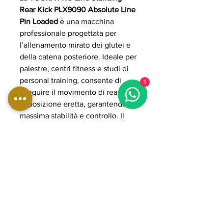
Rear Kick PLX9090 Absolute Line
Pin Loaded
è una macchina
professionale progettata per
l’allenamento mirato dei glutei e
della catena posteriore. Ideale per
palestre, centri fitness e studi di
personal training, consente di
1
eseguire il movimento di rear kick
in posizione eretta, garantendo
massima stabilità e controllo. Il
sistema
pin loaded
permette una
selezione del carico semplice e
veloce, rendendo l’attrezzo adatto
sia a utenti principianti che
avanzati. Struttura robusta, design
ergonomico e fluidità di
esecuzione assicurano un
allenamento efficace e sicuro.