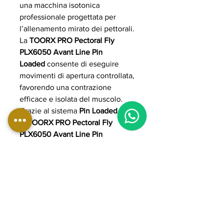
una macchina isotonica
professionale progettata per
l’allenamento mirato dei pettorali.
La
TOORX PRO Pectoral Fly
PLX6050 Avant Line Pin
Loaded
consente di eseguire
movimenti di apertura controllata,
favorendo una contrazione
efficace e isolata del muscolo.
Grazie al sistema
Pin Loaded
,
la
TOORX PRO Pectoral Fly
PLX6050 Avant Line Pin
Loaded
permette una regolazione
del carico semplice, rapida e
sicura, adattandosi a utenti di ogni
livello. Ideale per palestre
professionali, centri fitness e studi
personal training, offre ergonomia
avanzata, struttura robusta e