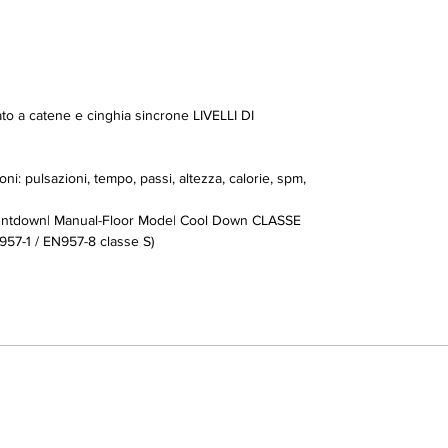
 a catene e cinghia sincrone LIVELLI DI
i: pulsazioni, tempo, passi, altezza, calorie, spm,
ntdown| Manual-Floor Mode| Cool Down CLASSE
7-1 / EN957-8 classe S)