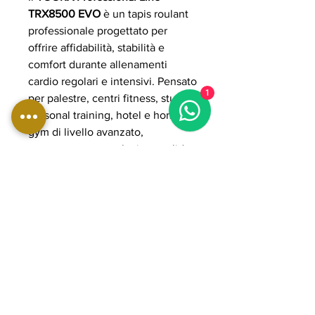
TRX8500 EVO
è un tapis roulant
professionale progettato per
offrire affidabilità, stabilità e
comfort durante allenamenti
cardio regolari e intensivi. Pensato
1
per palestre, centri fitness, studi
personal training, hotel e home
gym di livello avanzato,
rappresenta una soluzione solida
per chi cerca un’attrezzatura
moderna e adatta a un utilizzo
continuativo. Ideale per sessioni
di camminata e corsa, consente di
impostare percorsi di allenamento
orientati a resistenza, forma fisica
e continuità di utilizzo in ambienti
professionali o semi-professionali.