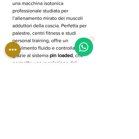
una macchina isotonica
professionale studiata per
l’allenamento mirato dei muscoli
adduttori della coscia. Perfetta per
palestre, centri fitness e studi
1
personal training, offre un
movimento fluido e controllato
grazie al sistema
pin loaded
, che
permette una regolazione del
carico semplice e immediata. Il
design ergonomico con
regolazioni personalizzabili
consente una postura corretta e
un’esecuzione precisa,
migliorando l’efficacia
dell’allenamento e il comfort
durante l’utilizzo.