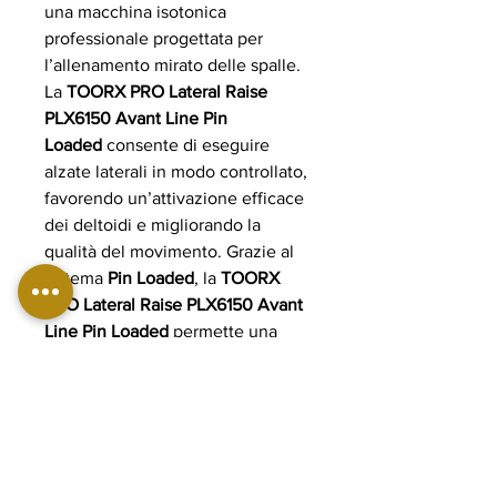
una macchina isotonica
professionale progettata per
l’allenamento mirato delle spalle.
La
TOORX PRO Lateral Raise
PLX6150 Avant Line Pin
Loaded
consente di eseguire
alzate laterali in modo controllato,
favorendo un’attivazione efficace
dei deltoidi e migliorando la
qualità del movimento. Grazie al
sistema
Pin Loaded
, la
TOORX
PRO Lateral Raise PLX6150 Avant
Line Pin Loaded
permette una
regolazione del carico semplice,
rapida e sicura, adattandosi a
utenti di ogni livello. Ideale per
palestre professionali, centri
fitness e studi personal training,
offre ergonomia avanzata,