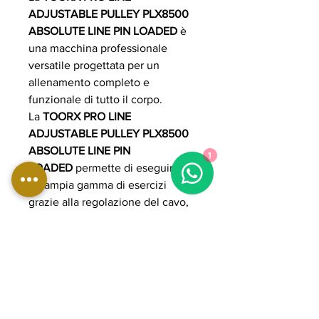
ADJUSTABLE PULLEY PLX8500
ABSOLUTE LINE PIN LOADED
è
una macchina professionale
versatile progettata per un
allenamento completo e
funzionale di tutto il corpo.
La
TOORX PRO LINE
ADJUSTABLE PULLEY PLX8500
ABSOLUTE LINE PIN
1
LOADED
permette di eseguire
un’ampia gamma di esercizi
grazie alla regolazione del cavo,
adattandosi a diversi livelli di
preparazione e obiettivi. Ideale
per palestre e centri fitness,
la
TOORX PRO LINE
ADJUSTABLE PULLEY PLX8500
ABSOLUTE LINE PIN