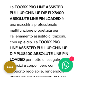
La
TOORX PRO LINE ASSISTED
PULL UP CHIN UP DIP PLX8400
ABSOLUTE LINE PIN LOADED
è
una macchina professionale
multifunzione progettata per
l’allenamento assistito di trazioni,
chin up e dip. La
TOORX PRO
LINE ASSISTED PULL UP CHIN UP
DIP PLX8400 ABSOLUTE LINE PIN
1
LOADED
permette di eseguire
esercizi a corpo libero con
supporto regolabile, rendendola
ideale sia per principianti che per
utenti avanzati. Grazie alla
struttura robusta e al sistema pin
loaded, la
TOORX PRO LINE
ASSISTED PULL UP CHIN UP DIP
PLX8400 ABSOLUTE LINE PIN