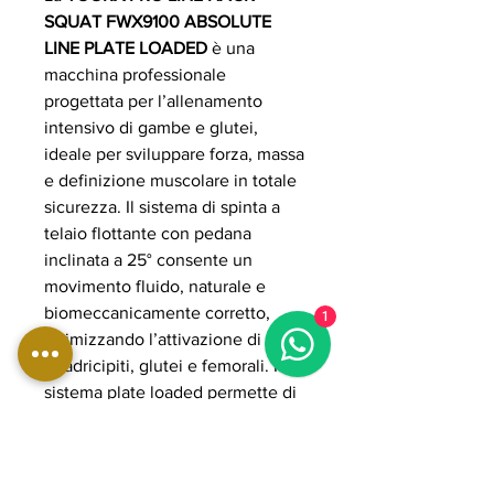
SQUAT FWX9100 ABSOLUTE
LINE PLATE LOADED
è una
macchina professionale
progettata per l’allenamento
intensivo di gambe e glutei,
ideale per sviluppare forza, massa
e definizione muscolare in totale
sicurezza. Il sistema di spinta a
telaio flottante con pedana
inclinata a 25° consente un
movimento fluido, naturale e
biomeccanicamente corretto,
1
ottimizzando l’attivazione di
quadricipiti, glutei e femorali. Il
sistema plate loaded permette di
gestire carichi elevati fino a 300
kg, adattandosi anche agli
allenamenti più avanzati. La