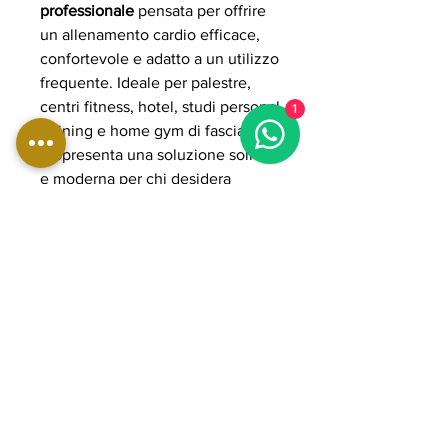
professionale
pensata per offrire
un allenamento cardio efficace,
confortevole e adatto a un utilizzo
frequente. Ideale per palestre,
centri fitness, hotel, studi personal
1
training e home gym di fascia alta,
rappresenta una soluzione solida
e moderna per chi desidera
migliorare resistenza, tono
muscolare e continuità di
allenamento. Il display
TFT
rende
l’esperienza d’uso più intuitiva e
completa, mentre la struttura
professionale assicura stabilità,
affidabilità e praticità durante ogni
sessione.
DETTAGLI PRODOTTO