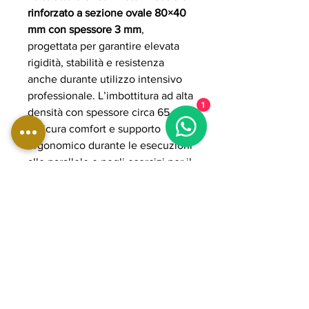
rinforzato a sezione ovale 80×40
mm con spessore 3 mm
,
progettata per garantire elevata
rigidità, stabilità e resistenza
anche durante utilizzo intensivo
professionale. L’imbottitura ad alta
1
densità con spessore circa 65 mm
assicura comfort e supporto
ergonomico durante le esecuzioni
alle parallele e negli esercizi per il
core.
La WBX2800 è progettata per
supportare un
peso massimo
utilizzatore fino a 150 kg
e
garantisce una biomeccanica
stabile e sicura anche sotto sforzo
elevato.
Grazie alla sua struttura heavy-