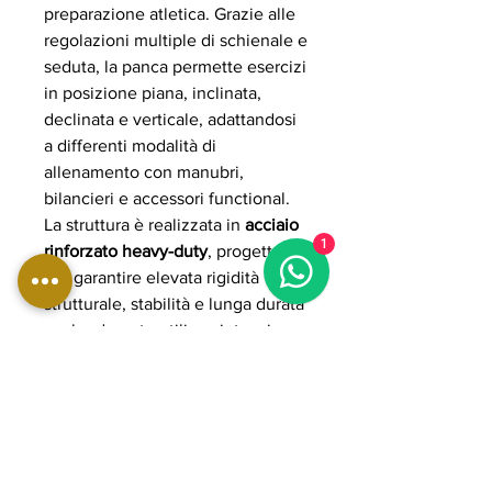
preparazione atletica. Grazie alle
regolazioni multiple di schienale e
seduta, la panca permette esercizi
in posizione piana, inclinata,
declinata e verticale, adattandosi
a differenti modalità di
allenamento con manubri,
bilancieri e accessori functional.
La struttura è realizzata in
acciaio
1
rinforzato heavy-duty
, progettata
per garantire elevata rigidità
strutturale, stabilità e lunga durata
anche durante utilizzo intensivo
professionale. L’imbottitura ad alta
densità con rivestimento
professionale assicura comfort
ergonomico, supporto ottimale e
resistenza all’usura nel tempo.
La WBX1000 è inoltre dotata di