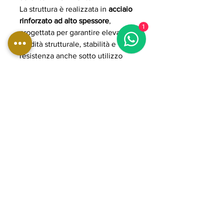
La struttura è realizzata in
acciaio
rinforzato ad alto spessore
,
1
progettata per garantire elevata
rigidità strutturale, stabilità e
resistenza anche sotto utilizzo
intensivo professionale.
L’imbottitura ad alta densità con
rivestimento professionale offre
comfort, supporto ergonomico e
lunga durata nel tempo.
Grazie alla costruzione heavy-
duty e alla biomeccanica
ottimizzata per il lavoro di
isolamento dei bicipiti, la
WBX2400 rappresenta una
soluzione ideale per allenamenti
di bodybuilding, strength training
e preparazione atletica avanzata,