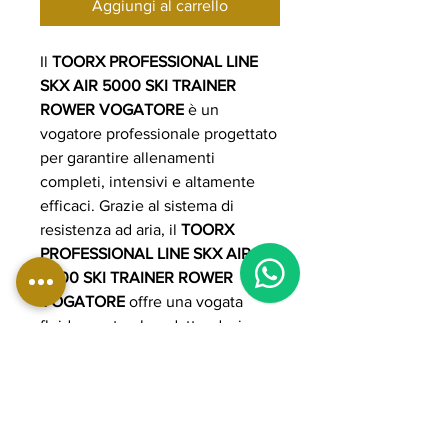
Aggiungi al carrello
Il
TOORX PROFESSIONAL LINE
SKX AIR 5000 SKI TRAINER
ROWER VOGATORE
è un
vogatore professionale progettato
per garantire allenamenti
completi, intensivi e altamente
efficaci. Grazie al sistema di
resistenza ad aria, il
TOORX
1
PROFESSIONAL LINE SKX AIR
5000 SKI TRAINER ROWER
VOGATORE
offre una vogata
fluida e naturale, adattandosi
automaticamente al livello di
sforzo dell’utente. Ideale per
palestre, centri fitness e home
gym avanzate, il
TOORX
PROFESSIONAL LINE SKX AIR