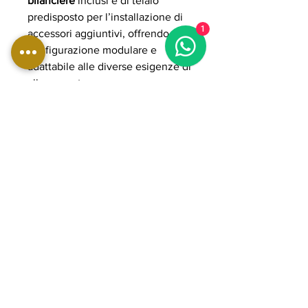
bilanciere
inclusi e di telaio
predisposto per l’installazione di
1
accessori aggiuntivi, offrendo una
configurazione modulare e
adattabile alle diverse esigenze di
allenamento.
Con dimensioni pari a
129 × 120 ×
226 cm
, il G60-RS consente di
eseguire esercizi fondamentali
con pesi liberi in totale sicurezza,
ottimizzando gli spazi disponibili
e garantendo una postazione
stabile e affidabile.
Grazie alla costruzione
professionale e alla struttura
compatta, il G60-RS rappresenta
una soluzione ideale per
allenamenti di forza, powerlifting,
bodybuilding e preparazione