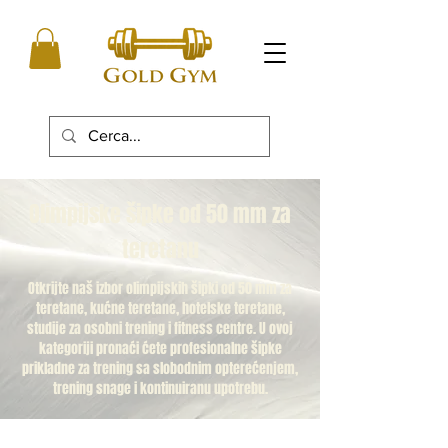
Olimpijske šipke od 50 mm za
teretanu
Otkrijte naš izbor olimpijskih šipki od 50 mm za
teretane, kućne teretane, hotelske teretane,
studije za osobni trening i fitness centre. U ovoj
kategoriji pronaći ćete profesionalne šipke
prikladne za trening sa slobodnim opterećenjem,
trening snage i kontinuiranu upotrebu.