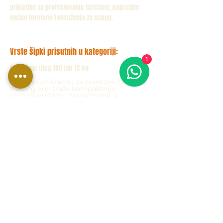
prikladne za profesionalne teretane, napredne
kućne teretane i okruženja za snagu.
Vrste šipki prisutnih u kategoriji:
1
Olimpijski uteg 180 cm 15 kg
Rješenje prikladno za prostore za
trening koji traže kompaktniju
olimpijsku šipku za vježbanje, a
istovremeno održava kompatibilnost s
diskovima s rupama od 50/51 mm.
Olimpijska šipka 220 cm 20 kg
Klasični profesionalni format za
teretane, napredne kućne teretane,
osobne studije i okruženja za snagu
koja zahtijevaju standard teretane.
Šipke kompatibilne s olimpijskim diskovima s
rupama od 50/51 mm
Ova kategorija uključuje šipke za
vježbanje dizajnirane za korištenje s
olimpijskim pločama s rupama od 50/51
mm, idealne za trening s opterećenjem