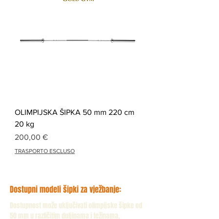
OLIMPIJSKA ŠIPKA 50 mm 220 cm
20 kg
Cijena
200,00 €
TRASPORTO ESCLUSO
Dostupni modeli šipki za vježbanje:
Dostupnost može uključivati olimpijske šipke od
50 mm u različitim duljinama i težinama,