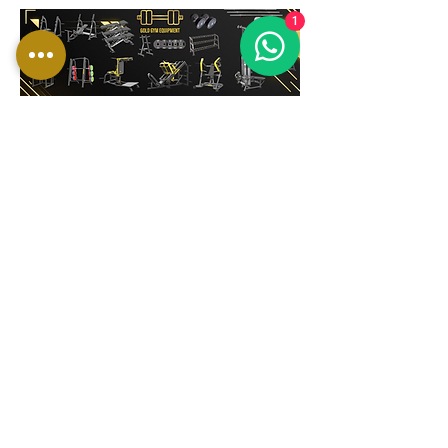
1
Istražiti
30 PAKETOVA ALATA
Otkrijte neke od naših kompletnih paketa
alata od 30 dijelova. Kliknite za pregled
naših opcija i odaberite savršeni za vas!