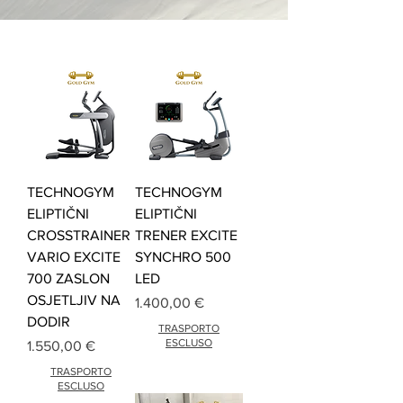
TECHNOGYM
TECHNOGYM
ELIPTIČNI
ELIPTIČNI
CROSSTRAINER
TRENER EXCITE
VARIO EXCITE
SYNCHRO 500
700 ZASLON
LED
OSJETLJIV NA
Cijena
1.400,00 €
DODIR
TRASPORTO
ESCLUSO
Cijena
1.550,00 €
TRASPORTO
ESCLUSO