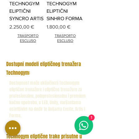
TECHNOGYM
TECHNOGYM
ELIPTIČNI
ELIPTIČNI
SYNCRO ARTIS
SINHRO FORMA
Cijena
Cijena
2.250,00 €
1.800,00 €
TRASPORTO
TRASPORTO
ESCLUSO
ESCLUSO
Dostupni modeli eliptičnog trenažera
Technogym:
Dostupnost može uključivati Technogym
eliptične trenažere i eliptične trenažere za
profesionalnu, poluprofesionalnu i premium
kućnu upotrebu, s LED, Unity, varijantama
osjetljivim na dodir te linijama Excite, Artis i
Forma.
1
Technogym eliptične trake prisutne u