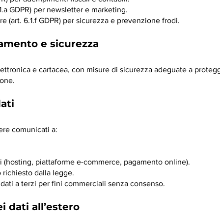
.1.a GDPR) per newsletter e marketing.
are (art. 6.1.f GDPR) per sicurezza e prevenzione frodi.
ttamento e sicurezza
 elettronica e cartacea, con misure di sicurezza adeguate a proteg
ione.
ati
sere comunicati a:
tici (hosting, piattaforme e-commerce, pagamento online).
richiesto dalla legge.
ati a terzi per fini commerciali senza consenso.
i dati all’estero