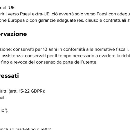
 dell’UE.
rirli verso Paesi extra-UE, ciò avverrà solo verso Paesi con adegu
ne Europea o con garanzie adeguate (es. clausole contrattuali s
ervazione
razione: conservati per 10 anni in conformità alle normative fiscali.
di assistenza: conservati per il tempo necessario a evadere la richi
 fino a revoca del consenso da parte dell’utente.
ressati
ritti (artt. 15-22 GDPR):
ali.
io”).
incluso marketing diretto).