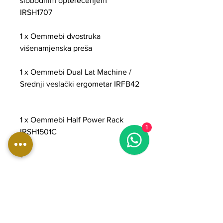
slobodnim opterećenjem
IRSH1707
1 x Oemmebi dvostruka
višenamjenska preša
1 x Oemmebi Dual Lat Machine /
Srednji veslački ergometar IRFB42
1 x Oemmebi Half Power Rack
1
IRSH1501C
+
2 x olimpijske šipke 20 kg
1 x Oemmebi stalak za bučice 10