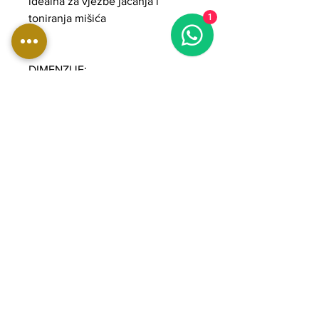
idealna za vježbe jačanja i
toniranja mišića
1
DIMENZIJE:
Duljina: 329 cm
Širina: 192 cm
Visina: 235 cm
Težina: 441 kg
Težina slota: 2 x 90 kg