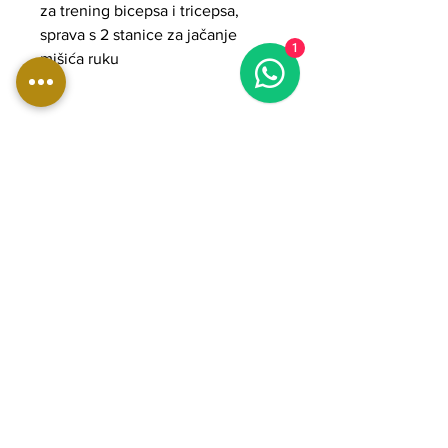
za trening bicepsa i tricepsa,
sprava s 2 stanice za jačanje
1
mišića ruku
DIMENZIJE:
Duljina: 97 cm
Širina: 84 cm
Visina: 204 cm
Težina: 200 kg
Težina snopa: 90 kg