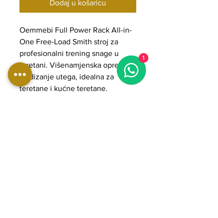
Dodaj u košaricu
Oemmebi Full Power Rack All-in-
One Free-Load Smith stroj za
profesionalni trening snage u
1
teretani. Višenamjenska oprema
za dizanje utega, idealna za
teretane i kućne teretane.
DIMENZIJE:
Duljina: 202 cm
Širina: 177 cm
Visina: 224 cm