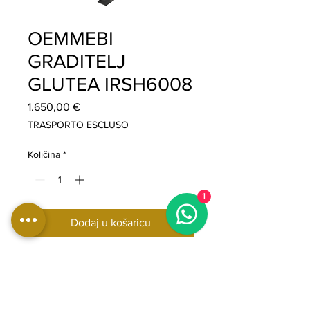
OEMMEBI
GRADITELJ
GLUTEA IRSH6008
Cijena
1.650,00 €
TRASPORTO ESCLUSO
Količina
*
1
Dodaj u košaricu
Oemmebi Glute Builder, sprava za
trening gluteusa, profesionalna
fitness oprema za jačanje i