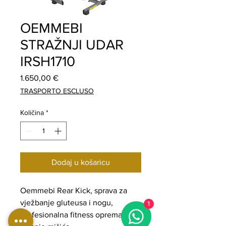
OEMMEBI
STRAŽNJI UDAR
IRSH1710
Cijena
1.650,00 €
TRASPORTO ESCLUSO
Količina
*
Dodaj u košaricu
Oemmebi Rear Kick, sprava za
vježbanje gluteusa i nogu,
1
profesionalna fitness oprema za