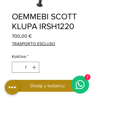
OEMMEBI SCOTT
KLUPA IRSH1220
Cijena
700,00 €
TRASPORTO ESCLUSO
Količina
*
1
Dodaj u košaricu
Oemmebi Scott klupa, klupa za
trening bicepsa, profesionalna
oprema za teretanu za vježbe sa
šipkom i bučicama
DIMENZIJE: