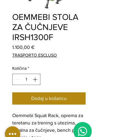
OEMMEBI STOLA
ZA ČUČNJEVE
IRSH1300F
Cijena
1.100,00 €
TRASPORTO ESCLUSO
Količina
*
Dodaj u košaricu
Oemmebi Squat Rack, oprema za
teretanu za trening s utezima,
1
idealna za čučnjeve, bench press i