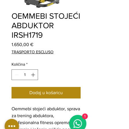
OEMMEBI STOJEĆI
ABDUKTOR
IRSH1719
Cijena
1.650,00 €
TRASPORTO ESCLUSO
Količina
*
Dodaj u košaricu
Oemmebi stojeći abduktor, sprava
za trening abduktora,
1
profesionalna fitness oprema za