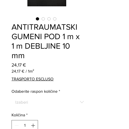
ANTITRAUMATSKI
GUMENI POD 1 m x
1 m DEBLJINE 10
mm
Cijena
24,17 €
24,17 €
/
1m²
24,17 €
TRASPORTO ESCLUSO
za
1
Odaberite raspon količine
*
Kvadratni
metar
Količina
*