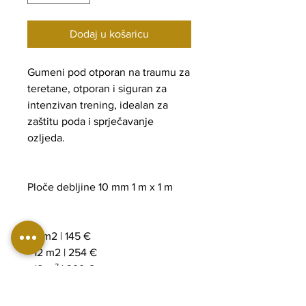
Dodaj u košaricu
Gumeni pod otporan na traumu za
teretane, otporan i siguran za
intenzivan trening, idealan za
zaštitu poda i sprječavanje
ozljeda.
Ploče debljine 10 mm 1 m x 1 m
- 6 m2 | 145 €
- 12 m2 | 254 €
- 18 m² | 329 €
- 24 m2 | 403 € | (16,80 €/m2)
- 36 m2 | 587 € | (16,30 €/m2)