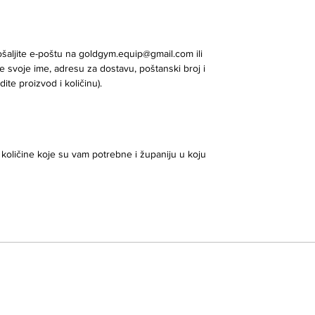
šaljite e-poštu na goldgym.equip@gmail.com ili
 svoje ime, adresu za dostavu, poštanski broj i
dite proizvod i količinu).
oličine koje su vam potrebne i županiju u koju