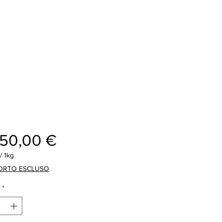
Cijena
250,00 €
/
1kg
ORTO ESCLUSO
*
m