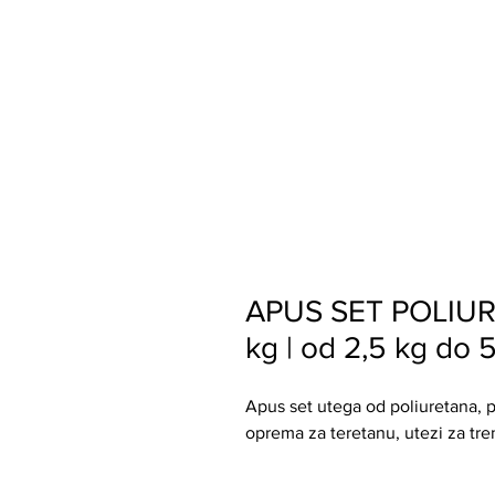
APUS SET POLIU
kg | od 2,5 kg do 
Apus set utega od poliuretana, pr
oprema za teretanu, utezi za tren