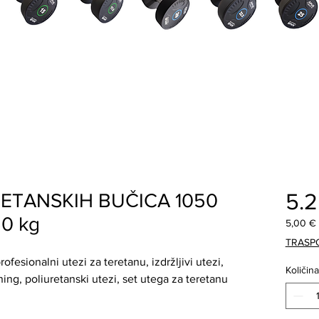
5.
RETANSKIH BUČICA 1050
50 kg
5,00 €
5,00 €
TRASP
za
ofesionalni utezi za teretanu, izdržljivi utezi,
1
Količina
Kilogra
ing, poliuretanski utezi, set utega za teretanu