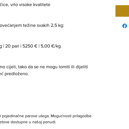
ce, vrlo visoke kvalitete
povećanjem težine svakih 2,5 kg:
g | 20 pari | 5250 € | 5,00 €/kg
 cijeli, tako da se ne mogu lomiti ili dijeliti
već predloženo.
piti pojedinačne parove utega. Mogućnosti prilagodbe
 setove dostupne u našoj ponudi.