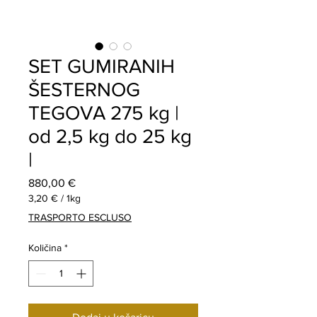
SET GUMIRANIH
ŠESTERNOG
TEGOVA 275 kg |
od 2,5 kg do 25 kg
|
Cijena
880,00 €
3,20 €
/
1kg
3,20 €
TRASPORTO ESCLUSO
za
1
Količina
*
Kilogram