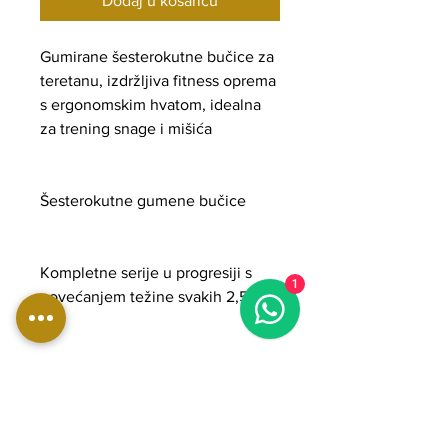
Dodaj u košaricu
Gumirane šesterokutne bučice za
teretanu, izdržljiva fitness oprema
s ergonomskim hvatom, idealna
za trening snage i mišića
Šesterokutne gumene bučice
Kompletne serije u progresiji s
1
povećanjem težine svakih 2,5 kg:
- Set 275 kg | od 2,5 kg do 25 kg |
10 pari | 880 € | 3,20 €/kg