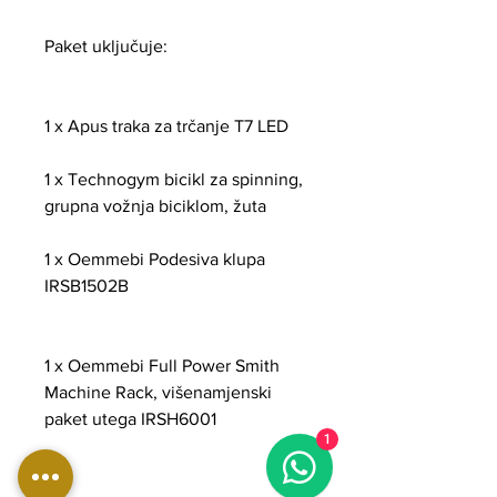
Paket uključuje:
1 x Apus traka za trčanje T7 LED
1 x Technogym bicikl za spinning,
grupna vožnja biciklom, žuta
1 x Oemmebi Podesiva klupa
IRSB1502B
1 x Oemmebi Full Power Smith
Machine Rack, višenamjenski
paket utega IRSH6001
1
+