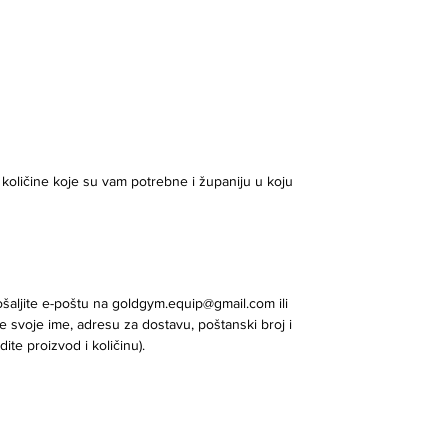
oličine koje su vam potrebne i županiju u koju
šaljite e-poštu na goldgym.equip@gmail.com ili
 svoje ime, adresu za dostavu, poštanski broj i
dite proizvod i količinu).