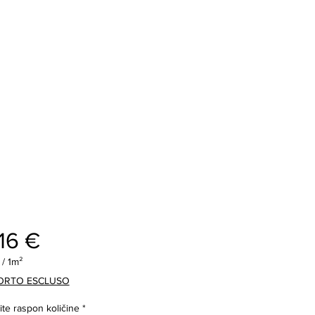
Cijena
16 €
/
1m²
ORTO ESCLUSO
te raspon količine
*