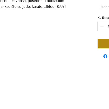
Kvadrat
elesne aktivnosti, posebno u borilačkim
metar
 (kao što su judo, karate, aikido, BJJ) i
Izabe
Količina