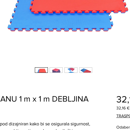
32,
ANU 1 m x 1 m DEBLJINA
32,16 €
32,16 €
TRASP
za
pod dizajniran kako bi se osigurala sigurnost,
1
Odaberi