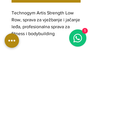
Technogym Artis Strength Low
Row, sprava za vježbanje i jačanje
leđa, profesionalna sprava za
1
fitness i bodybuilding
DIMENZIJE:
Duljina: 142 cm
Širina: 119 cm
Visina: 138 cm
Težina: 268 kg