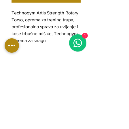
Technogym Artis Strength Rotary
Torso, oprema za trening trupa,
profesionalna sprava za uvijanje i
kose trbušne mišiće, Technogym
1
oprema za snagu
DIMENZIJE:
Duljina: 114 cm
Širina: 115 cm
Visina: 138 cm
Težina: 212 kg