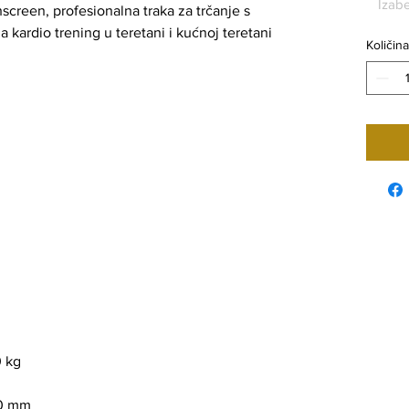
Izabe
een, profesionalna traka za trčanje s
 kardio trening u teretani i kućnoj teretani
Količina
0 kg
00 mm