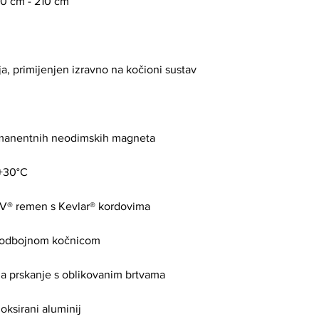
140 cm - 210 cm
aja, primijenjen izravno na kočioni sustav
rmanentnih neodimskih magneta
 +30°C
y-V® remen s Kevlar® kordovima
 s odbojnom kočnicom
 na prskanje s oblikovanim brtvama
loksirani aluminij