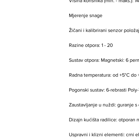
Visina korisnika (min. - maks.): 
Mjerenje snage
Žičani i kalibrirani senzor polož
Razine otpora: 1 - 20
Sustav otpora: Magnetski: 6 pe
Radna temperatura: od +5°C do
Pogonski sustav: 6-rebrasti Pol
Zaustavljanje u nuždi: guranje
Dizajn kućišta radilice: otporan
Uspravni i klizni elementi: crni e