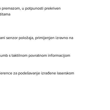
nim premazom, u potpunosti prekriven
titama
rani senzor položaja, primijenjen izravno na
i gumb s taktilnom povratnom informacijom
eference za podešavanje izrađene laserskom