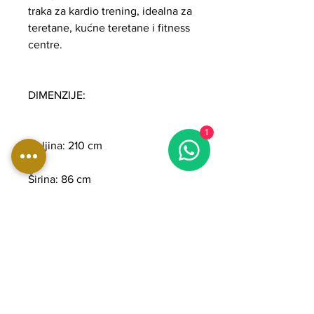
traka za kardio trening, idealna za
teretane, kućne teretane i fitness
centre.
DIMENZIJE:
1
Duljina: 210 cm
Širina: 86 cm
Visina: 150 cm
Težina: 164 kg
Trkaća površina: 151 x 52 cm