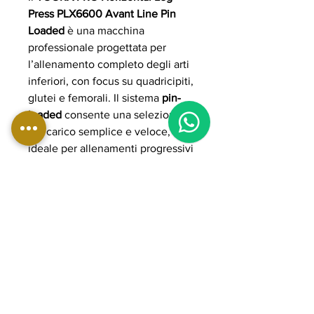
Press PLX6600 Avant Line Pin
Loaded
è una macchina
professionale progettata per
l’allenamento completo degli arti
inferiori, con focus su quadricipiti,
glutei e femorali. Il sistema
pin-
loaded
consente una selezione
del carico semplice e veloce,
ideale per allenamenti progressivi
e sicuri. La configurazione
orizzontale favorisce una spinta
controllata e una postura corretta,
mentre la struttura robusta della
linea Avant garantisce stabilità,
fluidità di movimento e resistenza
anche in contesti ad alta intensità
come palestre e centri fitness.