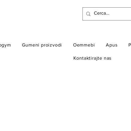
ogym
Gumeni proizvodi
Oemmebi
Apus
P
Kontaktirajte nas