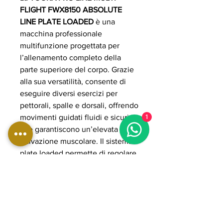
FLIGHT FWX8150 ABSOLUTE
LINE PLATE LOADED
è una
macchina professionale
multifunzione progettata per
l’allenamento completo della
parte superiore del corpo. Grazie
alla sua versatilità, consente di
eseguire diversi esercizi per
pettorali, spalle e dorsali, offrendo
movimenti guidati fluidi e sicuri
1
che garantiscono un’elevata
attivazione muscolare. Il sistema
plate loaded permette di regolare
il carico in modo preciso e
progressivo, adattandosi a ogni
livello di allenamento. La struttura
robusta e la biomeccanica
avanzata assicurano stabilità e