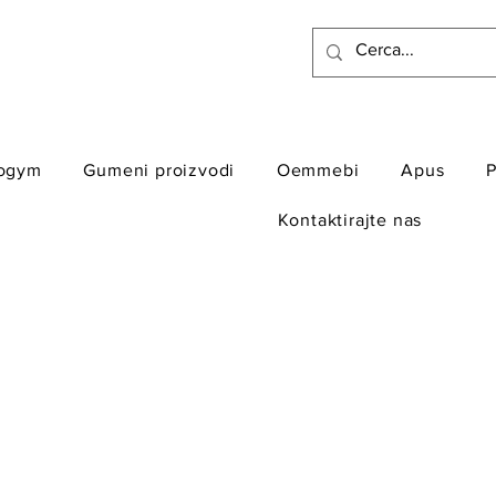
ogym
Gumeni proizvodi
Oemmebi
Apus
P
Kontaktirajte nas