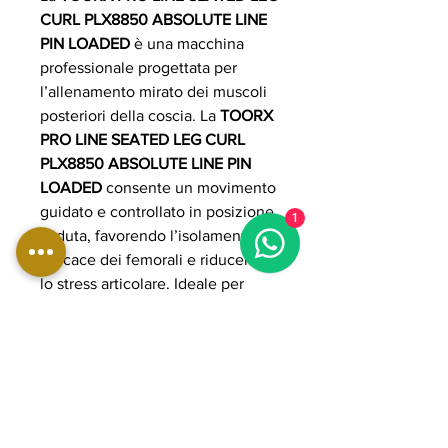
CURL PLX8850 ABSOLUTE LINE
PIN LOADED
è una macchina
professionale progettata per
l’allenamento mirato dei muscoli
posteriori della coscia. La
TOORX
PRO LINE SEATED LEG CURL
PLX8850 ABSOLUTE LINE PIN
LOADED
consente un movimento
guidato e controllato in posizione
1
seduta, favorendo l’isolamento
efficace dei femorali e riducendo
lo stress articolare. Ideale per
palestre e centri fitness, la
TOORX
PRO LINE SEATED LEG CURL
PLX8850 ABSOLUTE LINE PIN
LOADED
è dotata di struttura
robusta e sistema pin loaded per
regolazioni rapide e precise del