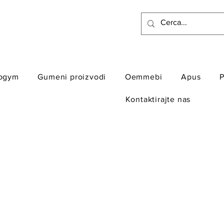
ogym
Gumeni proizvodi
Oemmebi
Apus
P
Kontaktirajte nas