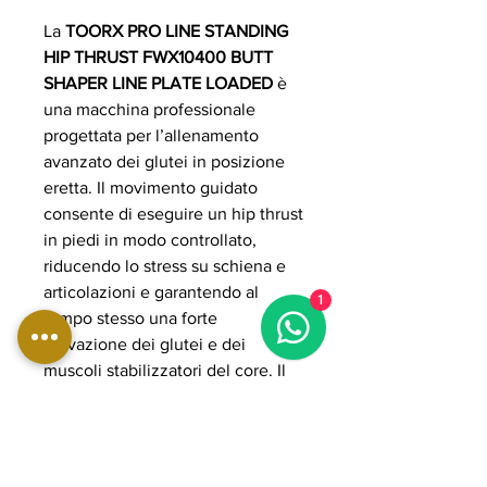
La
TOORX PRO LINE STANDING
HIP THRUST FWX10400 BUTT
SHAPER LINE PLATE LOADED
è
una macchina professionale
progettata per l’allenamento
avanzato dei glutei in posizione
eretta. Il movimento guidato
consente di eseguire un hip thrust
in piedi in modo controllato,
riducendo lo stress su schiena e
articolazioni e garantendo al
1
tempo stesso una forte
attivazione dei glutei e dei
muscoli stabilizzatori del core. Il
sistema plate loaded permette di
regolare il carico in modo preciso
e progressivo, adattandosi a
diversi livelli di preparazione